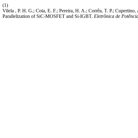
(1)
Vilela , P. H. G.; Cota, E. F.; Pereira, H. A.; Corrêa, T. P.; Cuperti
Parallelization of SiC-MOSFET and Si-IGBT.
Eletrônica de Potênci