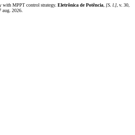
 with MPPT control strategy.
Eletrônica de Potência
,
[S. l.]
, v. 30,
7 aug. 2026.