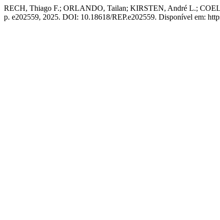
RECH, Thiago F.; ORLANDO, Tailan; KIRSTEN, André L.; COELHO, R
p. e202559, 2025. DOI: 10.18618/REP.e202559. Disponível em: https:/