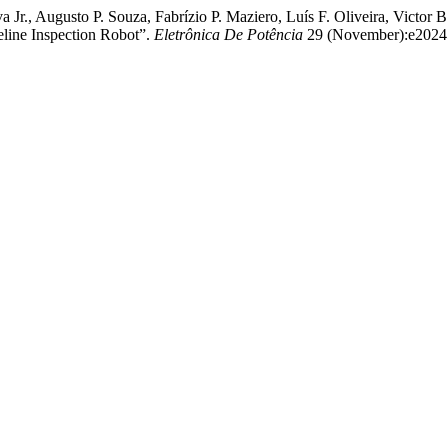
 Jr., Augusto P. Souza, Fabrízio P. Maziero, Luís F. Oliveira, Victor 
eline Inspection Robot”.
Eletrônica De Potência
29 (November):e202450