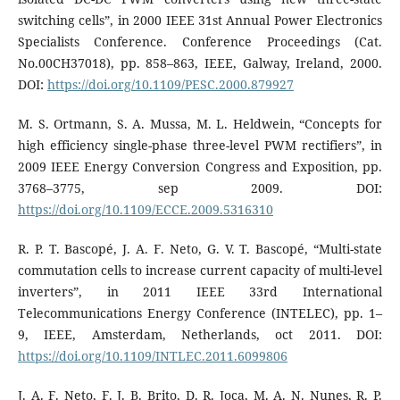
switching cells”, in 2000 IEEE 31st Annual Power Electronics
Specialists Conference. Conference Proceedings (Cat.
No.00CH37018), pp. 858–863, IEEE, Galway, Ireland, 2000.
DOI:
https://doi.org/10.1109/PESC.2000.879927
M. S. Ortmann, S. A. Mussa, M. L. Heldwein, “Concepts for
high efficiency single-phase three-level PWM rectifiers”, in
2009 IEEE Energy Conversion Congress and Exposition, pp.
3768–3775, sep 2009. DOI:
https://doi.org/10.1109/ECCE.2009.5316310
R. P. T. Bascopé, J. A. F. Neto, G. V. T. Bascopé, “Multi-state
commutation cells to increase current capacity of multi-level
inverters”, in 2011 IEEE 33rd International
Telecommunications Energy Conference (INTELEC), pp. 1–
9, IEEE, Amsterdam, Netherlands, oct 2011. DOI:
https://doi.org/10.1109/INTLEC.2011.6099806
J. A. F. Neto, F. J. B. Brito, D. R. Joca, M. A. N. Nunes, R. P.