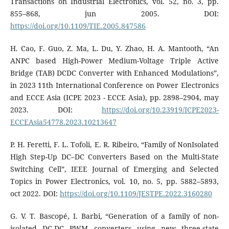
Transactions on Industrial Electronics, vol. 52, no. 3, pp.
855–868, jun 2005. DOI:
https://doi.org/10.1109/TIE.2005.847586
H. Cao, F. Guo, Z. Ma, L. Du, Y. Zhao, H. A. Mantooth, “An
ANPC based High-Power Medium-Voltage Triple Active
Bridge (TAB) DCDC Converter with Enhanced Modulations”,
in 2023 11th International Conference on Power Electronics
and ECCE Asia (ICPE 2023 - ECCE Asia), pp. 2898–2904, may
2023. DOI:
https://doi.org/10.23919/ICPE2023-
ECCEAsia54778.2023.10213647
P. H. Feretti, F. L. Tofoli, E. R. Ribeiro, “Family of NonIsolated
High Step-Up DC–DC Converters Based on the Multi-State
Switching Cell”, IEEE Journal of Emerging and Selected
Topics in Power Electronics, vol. 10, no. 5, pp. 5882–5893,
oct 2022. DOI:
https://doi.org/10.1109/JESTPE.2022.3160280
G. V. T. Bascopé, I. Barbi, “Generation of a family of non-
isolated DC-DC PWM converters using new three-state