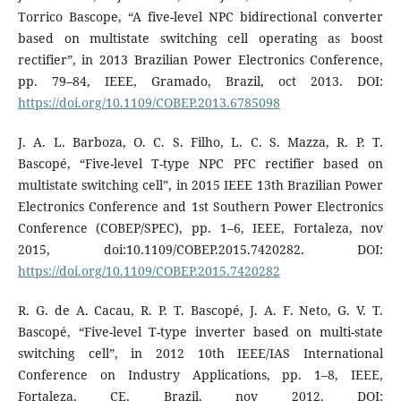
Torrico Bascope, “A five-level NPC bidirectional converter
based on multistate switching cell operating as boost
rectifier”, in 2013 Brazilian Power Electronics Conference,
pp. 79–84, IEEE, Gramado, Brazil, oct 2013. DOI:
https://doi.org/10.1109/COBEP.2013.6785098
J. A. L. Barboza, O. C. S. Filho, L. C. S. Mazza, R. P. T.
Bascopé, “Five-level T-type NPC PFC rectifier based on
multistate switching cell”, in 2015 IEEE 13th Brazilian Power
Electronics Conference and 1st Southern Power Electronics
Conference (COBEP/SPEC), pp. 1–6, IEEE, Fortaleza, nov
2015, doi:10.1109/COBEP.2015.7420282. DOI:
https://doi.org/10.1109/COBEP.2015.7420282
R. G. de A. Cacau, R. P. T. Bascopé, J. A. F. Neto, G. V. T.
Bascopé, “Five-level T-type inverter based on multi-state
switching cell”, in 2012 10th IEEE/IAS International
Conference on Industry Applications, pp. 1–8, IEEE,
Fortaleza, CE, Brazil, nov 2012. DOI: