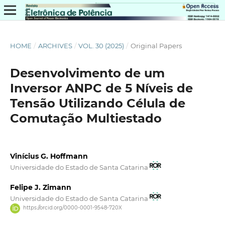
HOME
/
ARCHIVES
/
VOL. 30 (2025)
/
Original Papers
Desenvolvimento de um
Inversor ANPC de 5 Níveis de
Tensão Utilizando Célula de
Comutação Multiestado
Vinícius G. Hoffmann
Universidade do Estado de Santa Catarina
Felipe J. Zimann
Universidade do Estado de Santa Catarina
https://orcid.org/0000-0001-9548-720X