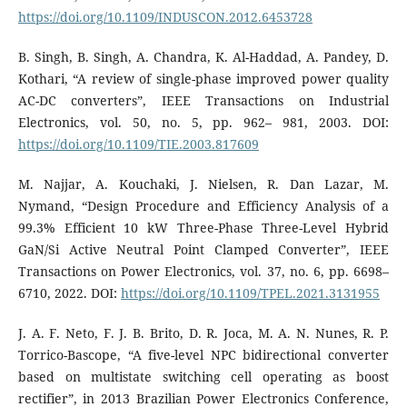
https://doi.org/10.1109/INDUSCON.2012.6453728
B. Singh, B. Singh, A. Chandra, K. Al-Haddad, A. Pandey, D.
Kothari, “A review of single-phase improved power quality
AC-DC converters”, IEEE Transactions on Industrial
Electronics, vol. 50, no. 5, pp. 962– 981, 2003. DOI:
https://doi.org/10.1109/TIE.2003.817609
M. Najjar, A. Kouchaki, J. Nielsen, R. Dan Lazar, M.
Nymand, “Design Procedure and Efficiency Analysis of a
99.3% Efficient 10 kW Three-Phase Three-Level Hybrid
GaN/Si Active Neutral Point Clamped Converter”, IEEE
Transactions on Power Electronics, vol. 37, no. 6, pp. 6698–
6710, 2022. DOI:
https://doi.org/10.1109/TPEL.2021.3131955
J. A. F. Neto, F. J. B. Brito, D. R. Joca, M. A. N. Nunes, R. P.
Torrico-Bascope, “A five-level NPC bidirectional converter
based on multistate switching cell operating as boost
rectifier”, in 2013 Brazilian Power Electronics Conference,