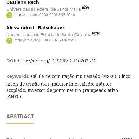
Cassiano Rech
Universidade Federal de Santa Maria
https://orcid.org/0000-0001-8225-9240
Alessandro L. Batschauer
Universidade do Estado de Santa Catarina
https://orcid.org/0000-0002-3094-9589
DOI:
https://doi.org/10.18618/REP.e202540
Célula de comutação multiestado (MSSC), Cinco
Keywords:
níveis de tensão (5L), Indutor intercalado, Indutor
acoplado, Inversor de ponto neutro grampeado ativo
(ANPC)
ABSTRACT