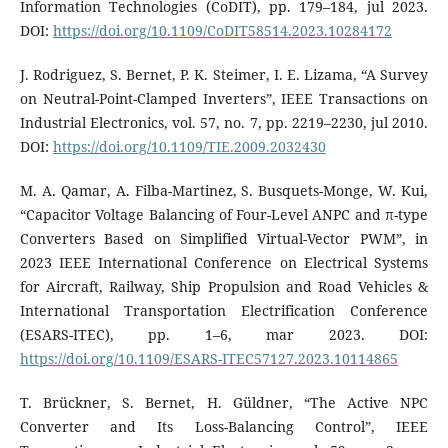
Information Technologies (CoDIT), pp. 179–184, jul 2023.
DOI:
https://doi.org/10.1109/CoDIT58514.2023.10284172
J. Rodriguez, S. Bernet, P. K. Steimer, I. E. Lizama, “A Survey
on Neutral-Point-Clamped Inverters”, IEEE Transactions on
Industrial Electronics, vol. 57, no. 7, pp. 2219–2230, jul 2010.
DOI:
https://doi.org/10.1109/TIE.2009.2032430
M. A. Qamar, A. Filba-Martinez, S. Busquets-Monge, W. Kui,
“Capacitor Voltage Balancing of Four-Level ANPC and π-type
Converters Based on Simplified Virtual-Vector PWM”, in
2023 IEEE International Conference on Electrical Systems
for Aircraft, Railway, Ship Propulsion and Road Vehicles &
International Transportation Electrification Conference
(ESARS-ITEC), pp. 1–6, mar 2023. DOI:
https://doi.org/10.1109/ESARS-ITEC57127.2023.10114865
T. Brückner, S. Bernet, H. Güldner, “The Active NPC
Converter and Its Loss-Balancing Control”, IEEE