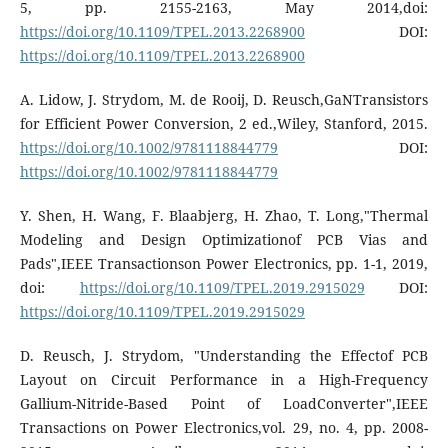
5, pp. 2155-2163, May 2014,doi:
https://doi.org/10.1109/TPEL.2013.2268900
DOI:
https://doi.org/10.1109/TPEL.2013.2268900
A. Lidow, J. Strydom, M. de Rooij, D. Reusch,GaNTransistors
for Efficient Power Conversion, 2 ed.,Wiley, Stanford, 2015.
https://doi.org/10.1002/9781118844779
DOI:
https://doi.org/10.1002/9781118844779
Y. Shen, H. Wang, F. Blaabjerg, H. Zhao, T. Long,"Thermal
Modeling and Design Optimizationof PCB Vias and
Pads",IEEE Transactionson Power Electronics, pp. 1-1, 2019,
doi:
https://doi.org/10.1109/TPEL.2019.2915029
DOI:
https://doi.org/10.1109/TPEL.2019.2915029
D. Reusch, J. Strydom, "Understanding the Effectof PCB
Layout on Circuit Performance in a High-Frequency
Gallium-Nitride-Based Point of LoadConverter",IEEE
Transactions on Power Electronics,vol. 29, no. 4, pp. 2008-