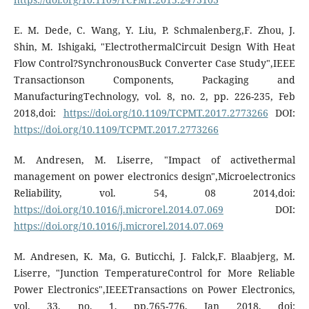
E. M. Dede, C. Wang, Y. Liu, P. Schmalenberg,F. Zhou, J.
Shin, M. Ishigaki, "ElectrothermalCircuit Design With Heat
Flow Control?SynchronousBuck Converter Case Study",IEEE
Transactionson Components, Packaging and
ManufacturingTechnology, vol. 8, no. 2, pp. 226-235, Feb
2018,doi:
https://doi.org/10.1109/TCPMT.2017.2773266
DOI:
https://doi.org/10.1109/TCPMT.2017.2773266
M. Andresen, M. Liserre, "Impact of activethermal
management on power electronics design",Microelectronics
Reliability, vol. 54, 08 2014,doi:
https://doi.org/10.1016/j.microrel.2014.07.069
DOI:
https://doi.org/10.1016/j.microrel.2014.07.069
M. Andresen, K. Ma, G. Buticchi, J. Falck,F. Blaabjerg, M.
Liserre, "Junction TemperatureControl for More Reliable
Power Electronics",IEEETransactions on Power Electronics,
vol. 33, no. 1, pp.765-776, Jan 2018, doi: