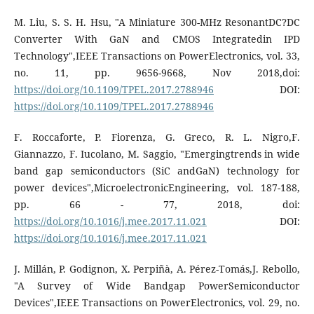
M. Liu, S. S. H. Hsu, "A Miniature 300-MHz ResonantDC?DC
Converter With GaN and CMOS Integratedin IPD
Technology",IEEE Transactions on PowerElectronics, vol. 33,
no. 11, pp. 9656-9668, Nov 2018,doi:
https://doi.org/10.1109/TPEL.2017.2788946
DOI:
https://doi.org/10.1109/TPEL.2017.2788946
F. Roccaforte, P. Fiorenza, G. Greco, R. L. Nigro,F.
Giannazzo, F. Iucolano, M. Saggio, "Emergingtrends in wide
band gap semiconductors (SiC andGaN) technology for
power devices",MicroelectronicEngineering, vol. 187-188,
pp. 66 - 77, 2018, doi:
https://doi.org/10.1016/j.mee.2017.11.021
DOI:
https://doi.org/10.1016/j.mee.2017.11.021
J. Millán, P. Godignon, X. Perpiñà, A. Pérez-Tomás,J. Rebollo,
"A Survey of Wide Bandgap PowerSemiconductor
Devices",IEEE Transactions on PowerElectronics, vol. 29, no.