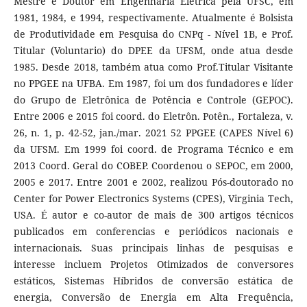
Mestre e Doutor em Engenharia Elétrica pela UFSC, em
1981, 1984, e 1994, respectivamente. Atualmente é Bolsista
de Produtividade em Pesquisa do CNPq - Nível 1B, e Prof.
Titular (Voluntario) do DPEE da UFSM, onde atua desde
1985. Desde 2018, também atua como Prof.Titular Visitante
no PPGEE na UFBA. Em 1987, foi um dos fundadores e líder
do Grupo de Eletrônica de Potência e Controle (GEPOC).
Entre 2006 e 2015 foi coord. do Eletrôn. Potên., Fortaleza, v.
26, n. 1, p. 42-52, jan./mar. 2021 52 PPGEE (CAPES Nível 6)
da UFSM. Em 1999 foi coord. de Programa Técnico e em
2013 Coord. Geral do COBEP. Coordenou o SEPOC, em 2000,
2005 e 2017. Entre 2001 e 2002, realizou Pós-doutorado no
Center for Power Electronics Systems (CPES), Virginia Tech,
USA. É autor e co-autor de mais de 300 artigos técnicos
publicados em conferencias e periódicos nacionais e
internacionais. Suas principais linhas de pesquisas e
interesse incluem Projetos Otimizados de conversores
estáticos, Sistemas Híbridos de conversão estática de
energia, Conversão de Energia em Alta Frequência,