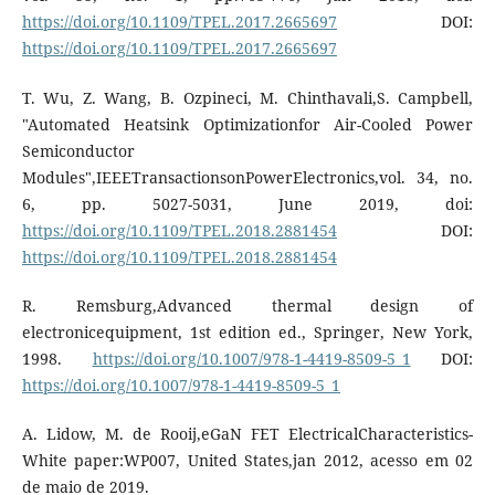
https://doi.org/10.1109/TPEL.2017.2665697
DOI:
https://doi.org/10.1109/TPEL.2017.2665697
T. Wu, Z. Wang, B. Ozpineci, M. Chinthavali,S. Campbell,
"Automated Heatsink Optimizationfor Air-Cooled Power
Semiconductor
Modules",IEEETransactionsonPowerElectronics,vol. 34, no.
6, pp. 5027-5031, June 2019, doi:
https://doi.org/10.1109/TPEL.2018.2881454
DOI:
https://doi.org/10.1109/TPEL.2018.2881454
R. Remsburg,Advanced thermal design of
electronicequipment, 1st edition ed., Springer, New York,
1998.
https://doi.org/10.1007/978-1-4419-8509-5_1
DOI:
https://doi.org/10.1007/978-1-4419-8509-5_1
A. Lidow, M. de Rooij,eGaN FET ElectricalCharacteristics-
White paper:WP007, United States,jan 2012, acesso em 02
de maio de 2019.