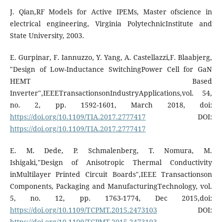
J. Qian,RF Models for Active IPEMs, Master ofscience in
electrical engineering, Virginia PolytechnicInstitute and
State University, 2003.
E. Gurpinar, F. Iannuzzo, Y. Yang, A. Castellazzi,F. Blaabjerg,
"Design of Low-Inductance SwitchingPower Cell for GaN
HEMT Based
Inverter",IEEETransactionsonIndustryApplications,vol. 54,
no. 2, pp. 1592-1601, March 2018, doi:
https://doi.org/10.1109/TIA.2017.2777417
DOI:
https://doi.org/10.1109/TIA.2017.2777417
E. M. Dede, P. Schmalenberg, T. Nomura, M.
Ishigaki,"Design of Anisotropic Thermal Conductivity
inMultilayer Printed Circuit Boards",IEEE Transactionson
Components, Packaging and ManufacturingTechnology, vol.
5, no. 12, pp. 1763-1774, Dec 2015,doi:
https://doi.org/10.1109/TCPMT.2015.2473103
DOI:
https://doi.org/10.1109/TCPMT.2015.2473103