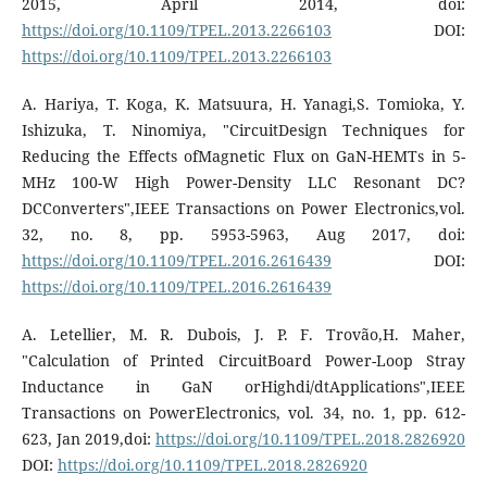
2015, April 2014, doi:
https://doi.org/10.1109/TPEL.2013.2266103
DOI:
https://doi.org/10.1109/TPEL.2013.2266103
A. Hariya, T. Koga, K. Matsuura, H. Yanagi,S. Tomioka, Y.
Ishizuka, T. Ninomiya, "CircuitDesign Techniques for
Reducing the Effects ofMagnetic Flux on GaN-HEMTs in 5-
MHz 100-W High Power-Density LLC Resonant DC?
DCConverters",IEEE Transactions on Power Electronics,vol.
32, no. 8, pp. 5953-5963, Aug 2017, doi:
https://doi.org/10.1109/TPEL.2016.2616439
DOI:
https://doi.org/10.1109/TPEL.2016.2616439
A. Letellier, M. R. Dubois, J. P. F. Trovão,H. Maher,
"Calculation of Printed CircuitBoard Power-Loop Stray
Inductance in GaN orHighdi/dtApplications",IEEE
Transactions on PowerElectronics, vol. 34, no. 1, pp. 612-
623, Jan 2019,doi:
https://doi.org/10.1109/TPEL.2018.2826920
DOI:
https://doi.org/10.1109/TPEL.2018.2826920