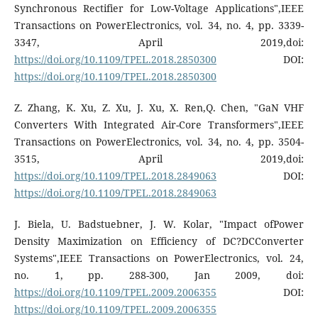
Synchronous Rectifier for Low-Voltage Applications",IEEE
Transactions on PowerElectronics, vol. 34, no. 4, pp. 3339-
3347, April 2019,doi:
https://doi.org/10.1109/TPEL.2018.2850300
DOI:
https://doi.org/10.1109/TPEL.2018.2850300
Z. Zhang, K. Xu, Z. Xu, J. Xu, X. Ren,Q. Chen, "GaN VHF
Converters With Integrated Air-Core Transformers",IEEE
Transactions on PowerElectronics, vol. 34, no. 4, pp. 3504-
3515, April 2019,doi:
https://doi.org/10.1109/TPEL.2018.2849063
DOI:
https://doi.org/10.1109/TPEL.2018.2849063
J. Biela, U. Badstuebner, J. W. Kolar, "Impact ofPower
Density Maximization on Efficiency of DC?DCConverter
Systems",IEEE Transactions on PowerElectronics, vol. 24,
no. 1, pp. 288-300, Jan 2009, doi:
https://doi.org/10.1109/TPEL.2009.2006355
DOI:
https://doi.org/10.1109/TPEL.2009.2006355