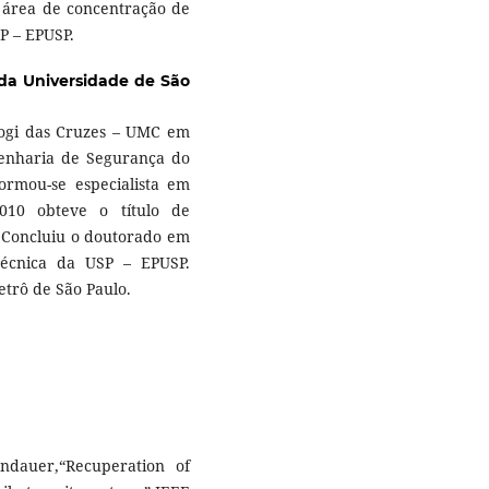
 área de concentração de
SP – EPUSP.
 da Universidade de São
Mogi das Cruzes – UMC em
genharia de Segurança do
ormou-se especialista em
010 obteve o título de
. Concluiu o doutorado em
técnica da USP – EPUSP.
trô de São Paulo.
dauer,“Recuperation of