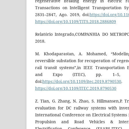
regenerative braking energy in electric rai
Transactions on Intelligent Transportation Sy
2831–2847, Ago. 2019, doi:
https://doi.org/10.1
https://doi.org/10.1109/TITS.2018.2886809
Relatório Integrado,COMPANHIA DO METROP
2018.
M. Khodaparastan, A. Mohamed, “Modelin
reversible substation for recuperation of rege
rail transit systems”,in IEEE Transportation E
and Expo (ITEC), pp. 1–5, I
doi:
https://doi.org/10.1109/itec.2019.8790530
https://doi.org/10.1109/ITEC.2019.8790530
Z. Tian, G. Zhang, N. Zhao, S. Hillmansen,P. Tr
evaluation for DC railway systems with inver
International Conference on Electrical Systems f
Propulsion and Road Vehicles & Interna
Electrification Conference (ESARS-ITEC)