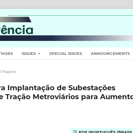
THORS
ISSUES
SPECIAL ISSUES
ANNOUNCEMENTS
l Papers
ara Implantação de Subestações
e Tração Metroviários para Aument
PDF (PORTUGUÊS (BRASIL