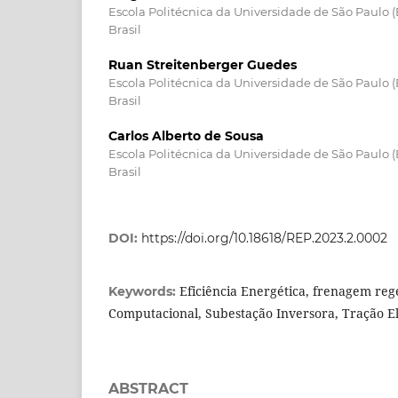
Escola Politécnica da Universidade de São Paulo (
Brasil
Ruan Streitenberger Guedes
Escola Politécnica da Universidade de São Paulo (
Brasil
Carlos Alberto de Sousa
Escola Politécnica da Universidade de São Paulo (
Brasil
DOI:
https://doi.org/10.18618/REP.2023.2.0002
Eficiência Energética, frenagem reg
Keywords:
Computacional, Subestação Inversora, Tração El
ABSTRACT