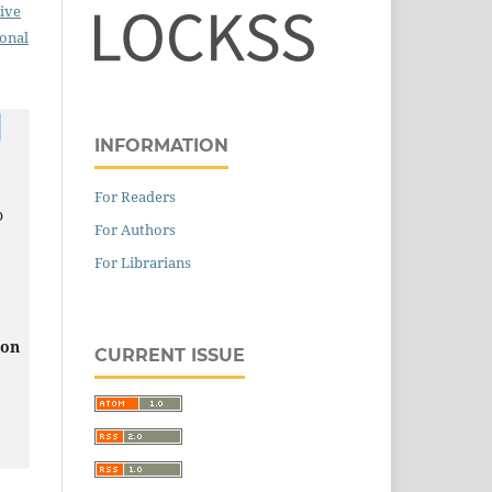
ive
ional
INFORMATION
For Readers
o
For Authors
For Librarians
ion
CURRENT ISSUE