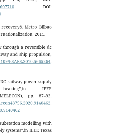
.8607710
. DOI:
0
y recovery& Metro Bilbao
rnationalization, 2011.
gy through a reversible dc
ailway and ship propulsion,
0.1109/ESARS.2010.5665264
.
4
of DC railway power supply
raking”,in IEEE
ce(MELECON), pp. 87–92,
melecon48756.2020.9140462
.
20.9140462
e substation modelling with
ly systems”,in IEEE Texas