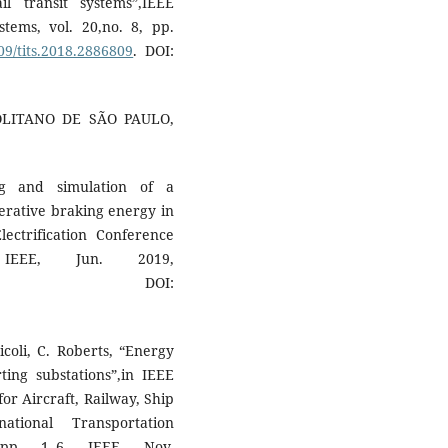
l transit systems”,IEEE
stems, vol. 20,no. 8, pp.
109/tits.2018.2886809
. DOI:
OLITANO DE SÃO PAULO,
g and simulation of a
nerative braking energy in
lectrification Conference
EEE, Jun. 2019,
. DOI:
icoli, C. Roberts, “Energy
ting substations”,in IEEE
or Aircraft, Railway, Ship
tional Transportation
, pp. 1–6, IEEE, Nov.