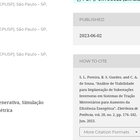
EPUSP), São Paulo – SP,
PUBLISHED
EPUSP), São Paulo – SP,
2023-06-02
EPUSP), São Paulo – SP,
HOW TO CITE
S. L. Pereira, R. S. Guedes, and C. A.
de Sousa, “Análise de Viabilidade
para Implantação de Subestações
Inversoras em Sistemas de Tração
enerativa, Simulação
Metroviários para Aumento da
Eficiência Energética”,
Eletrônica de
étrica
Potência
, vol. 28, no. 2, pp. 174–182,
Jun. 2023.
More Citation Formats