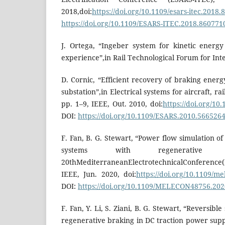
2018,doi:
https://doi.org/10.1109/esars-itec.2018
https://doi.org/10.1109/ESARS-ITEC.2018.860771
J. Ortega, “Ingeber system for kinetic energ
experience”,in Rail Technological Forum for Inte
D. Cornic, “Efficient recovery of braking ener
substation”,in Electrical systems for aircraft, r
pp. 1–9, IEEE, Out. 2010, doi:
https://doi.org/1
DOI:
https://doi.org/10.1109/ESARS.2010.566526
F. Fan, B. G. Stewart, “Power flow simulation 
systems with regenerative b
20thMediterraneanElectrotechnicalConferen
IEEE, Jun. 2020, doi:
https://doi.org/10.1109/
DOI:
https://doi.org/10.1109/MELECON48756.20
F. Fan, Y. Li, S. Ziani, B. G. Stewart, “Reversibl
regenerative braking in DC traction power supp