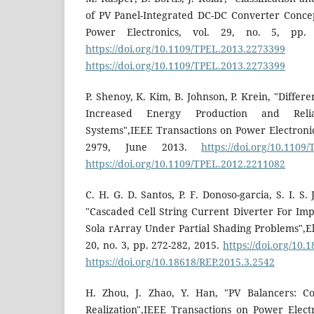
of PV Panel-Integrated DC-DC Converter Conce
Power Electronics, vol. 29, no. 5, pp.
https://doi.org/10.1109/TPEL.2013.2273399
https://doi.org/10.1109/TPEL.2013.2273399
P. Shenoy, K. Kim, B. Johnson, P. Krein, "Differ
Increased Energy Production and Reliab
Systems",IEEE Transactions on Power Electronics
2979, June 2013.
https://doi.org/10.1109
https://doi.org/10.1109/TPEL.2012.2211082
C. H. G. D. Santos, P. F. Donoso-garcia, S. I. S.
"Cascaded Cell String Current Diverter For Im
Sola rArray Under Partial Shading Problems",El
20, no. 3, pp. 272-282, 2015.
https://doi.org/10.
https://doi.org/10.18618/REP.2015.3.2542
H. Zhou, J. Zhao, Y. Han, "PV Balancers: Co
Realization",IEEE Transactions on Power Electr