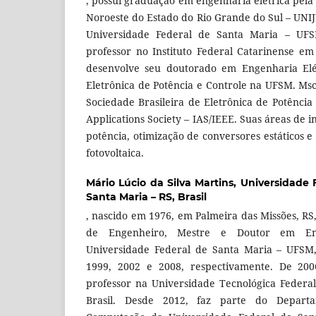
, possui graduação em engenharia elétrica pela
Noroeste do Estado do Rio Grande do Sul – UNIJ
Universidade Federal de Santa Maria – UFS
professor no Instituto Federal Catarinense e
desenvolve seu doutorado em Engenharia Elé
Eletrônica de Potência e Controle na UFSM. Ms
Sociedade Brasileira de Eletrônica de Potênci
Applications Society – IAS/IEEE. Suas áreas de i
potência, otimização de conversores estáticos e
fotovoltaica.
Mário Lúcio da Silva Martins,
Universidade 
Santa Maria – RS, Brasil
, nascido em 1976, em Palmeira das Missões, RS, 
de Engenheiro, Mestre e Doutor em Eng
Universidade Federal de Santa Maria – UFSM,
1999, 2002 e 2008, respectivamente. De 20
professor na Universidade Tecnológica Federa
Brasil. Desde 2012, faz parte do Depart