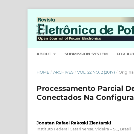
ABOUT
SUBMISSION SYSTEM
FOR AU
HOME
/
ARCHIVES
/
VOL. 22 NO. 2 (2017)
/
Origina
Processamento Parcial D
Conectados Na Configura
Jonatan Rafael Rakoski Zientarski
Instituto Federal Catarinense, Videira – SC, Brasil