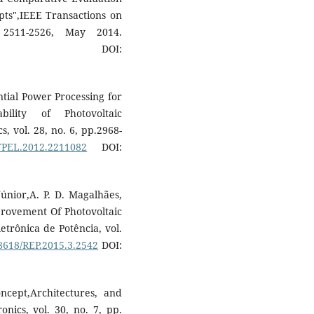
pts",IEEE Transactions on
 2511-2526, May 2014.
DOI:
ential Power Processing for
ility of Photovoltaic
, vol. 28, no. 6, pp.2968-
/TPEL.2012.2211082
DOI:
 Júnior,A. P. D. Magalhães,
provement Of Photovoltaic
etrônica de Potência, vol.
18618/REP.2015.3.2542
DOI:
ncept,Architectures, and
onics, vol. 30, no. 7, pp.