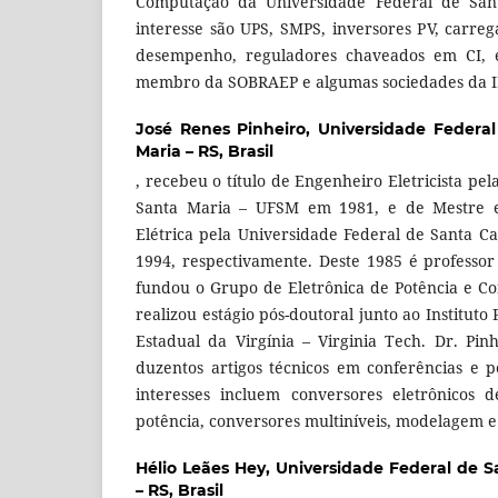
Computação da Universidade Federal de San
interesse são UPS, SMPS, inversores PV, carreg
desempenho, reguladores chaveados em CI, e
membro da SOBRAEP e algumas sociedades da I
José Renes Pinheiro,
Universidade Federal
Maria – RS, Brasil
, recebeu o título de Engenheiro Eletricista pe
Santa Maria – UFSM em 1981, e de Mestre 
Elétrica pela Universidade Federal de Santa C
1994, respectivamente. Deste 1985 é profess
fundou o Grupo de Eletrônica de Potência e Co
realizou estágio pós-doutoral junto ao Instituto
Estadual da Virgínia – Virginia Tech. Dr. Pi
duzentos artigos técnicos em conferências e pe
interesses incluem conversores eletrônicos d
potência, conversores multiníveis, modelagem e
Hélio Leães Hey,
Universidade Federal de S
– RS, Brasil