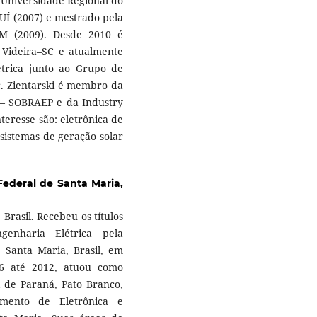
 Universidade Regional do
UÍ (2007) e mestrado pela
M (2009). Desde 2010 é
m Videira–SC e atualmente
trica junto ao Grupo de
c. Zientarski é membro da
a – SOBRAEP e da Industry
nteresse são: eletrônica de
 sistemas de geração solar
Federal de Santa Maria,
Brasil. Recebeu os títulos
enharia Elétrica pela
 Santa Maria, Brasil, em
06 até 2012, atuou como
l de Paraná, Pato Branco,
amento de Eletrônica e