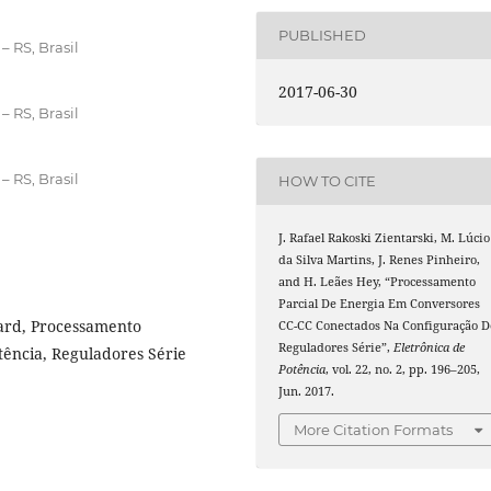
PUBLISHED
– RS, Brasil
2017-06-30
– RS, Brasil
– RS, Brasil
HOW TO CITE
J. Rafael Rakoski Zientarski, M. Lúcio
da Silva Martins, J. Renes Pinheiro,
and H. Leães Hey, “Processamento
Parcial De Energia Em Conversores
ard, Processamento
CC-CC Conectados Na Configuração D
Reguladores Série”,
Eletrônica de
tência, Reguladores Série
Potência
, vol. 22, no. 2, pp. 196–205,
Jun. 2017.
More Citation Formats