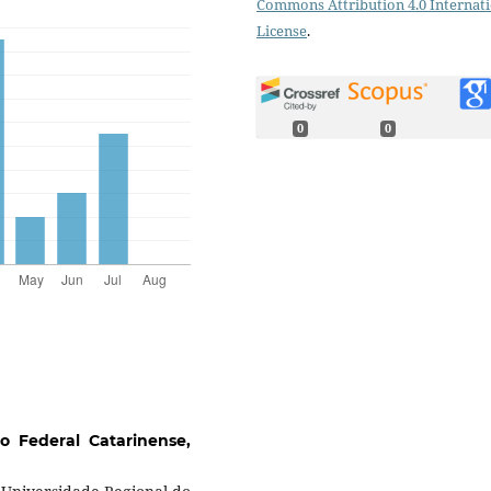
Commons Attribution 4.0 Internat
License
.
0
0
to Federal Catarinense,